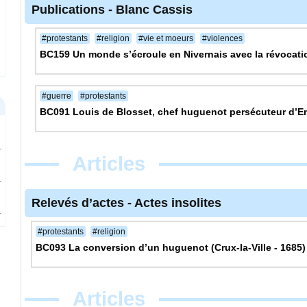
Publications
-
Blanc Cassis
#protestants
#religion
#vie et moeurs
#violences
BC159 Un monde s’écroule en Nivernais avec la révocatio
#guerre
#protestants
BC091 Louis de Blosset, chef huguenot persécuteur d’E
Articles
Relevés d’actes
-
Actes insolites
#protestants
#religion
BC093 La conversion d’un huguenot (Crux-la-Ville - 1685)
Articles