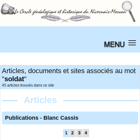
MENU
Articles, documents et sites associés au mot
"
soldat
"
45 articles trouvés dans ce site
Articles
Publications
-
Blanc Cassis
1
2
3
4