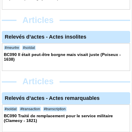
Articles
Relevés d’actes
-
Actes insolites
#meurtre
#soldat
BC090 Il était peut-être borgne mais visait juste (Poiseux -
1638)
Articles
Relevés d’actes
-
Actes remarquables
#soldat
#transaction
#transcription
BC090 Traité de remplacement pour le service militaire
(Clamecy - 1821)