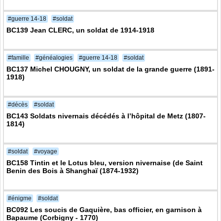
#guerre 14-18
#soldat
BC139 Jean CLERC, un soldat de 1914-1918
#famille
#généalogies
#guerre 14-18
#soldat
BC137 Michel CHOUGNY, un soldat de la grande guerre (1891-
1918)
#décès
#soldat
BC143 Soldats nivernais décédés à l’hôpital de Metz (1807-
1814)
#soldat
#voyage
BC158 Tintin et le Lotus bleu, version nivernaise (de Saint
Benin des Bois à Shanghaï (1874-1932)
#énigme
#soldat
BC092 Les soucis de Gaquière, bas officier, en garnison à
Bapaume (Corbigny - 1770)