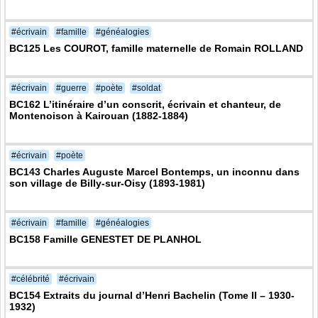
#écrivain
#famille
#généalogies
BC125 Les COUROT, famille maternelle de Romain ROLLAND
#écrivain
#guerre
#poète
#soldat
BC162 L’itinéraire d’un conscrit, écrivain et chanteur, de
Montenoison à Kairouan (1882-1884)
#écrivain
#poète
BC143 Charles Auguste Marcel Bontemps, un inconnu dans
son village de Billy-sur-Oisy (1893-1981)
#écrivain
#famille
#généalogies
BC158 Famille GENESTET DE PLANHOL
#célébrité
#écrivain
BC154 Extraits du journal d’Henri Bachelin (Tome II – 1930-
1932)