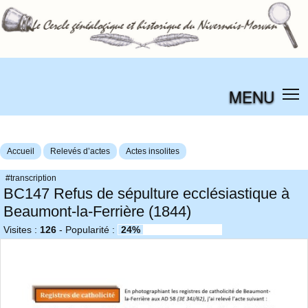
MENU
Accueil
Relevés d’actes
Actes insolites
#transcription
BC147 Refus de sépulture ecclésiastique à
Beaumont-la-Ferrière (1844)
Visites :
126
-
Popularité :
24%